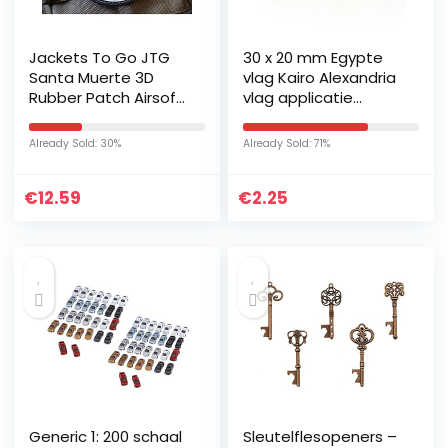
Jackets To Go JTG
30 x 20 mm Egypte
Santa Muerte 3D
vlag Kairo Alexandria
Rubber Patch Airsoft
vlag applicatie
Milsim
opstrijkmachine 1041
Mini
Already Sold: 30%
Already Sold: 71%
€
12.59
€
2.25
Generic 1: 200 schaal
Sleutelflesopeners –