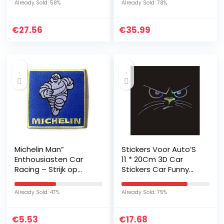
Already Sold: 58%
Already Sold: 78%
Mouw Dames
€
27.56
€
35.99
Michelin Man”
Stickers Voor Auto’S
Enthousiasten Car
11 * 20Cm 3D Car
Racing – Strijk op
Stickers Car Funny
genaaid – Patch
Vinyl Stickers And
Decals Windowshield
Already Sold: 47%
Already Sold: 75%
Sticker Cat Simon In
The…
€
5.53
€
17.68