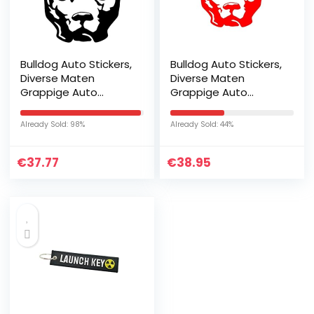
Bulldog Auto Stickers,
Bulldog Auto Stickers,
Diverse Maten
Diverse Maten
Grappige Auto
Grappige Auto
Sticker en Decal
Sticker en Decal
White/Black Vinyl
White/Black Vinyl
Already Sold: 98%
Already Sold: 44%
Auto Auto Stickers
Auto Auto Stickers
op Bumper…
op Bumper…
€
37.77
€
38.95