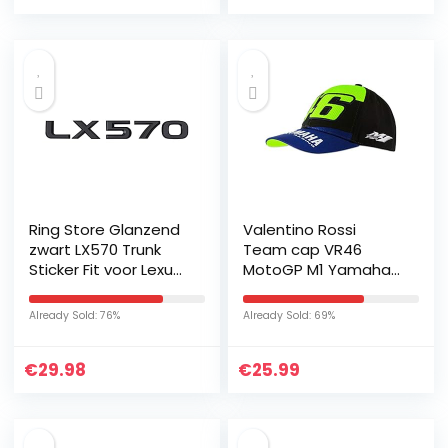
Ring Store Glanzend
Valentino Rossi
zwart LX570 Trunk
Team cap VR46
Sticker Fit voor Lexus
MotoGP M1 Yamaha
LX470 LX570 Auto
Fabriek Racing Team
styling LX570 Letter
Officiële 2020
Already Sold: 76%
Already Sold: 69%
Label Sticker Fit…
€
29.98
€
25.99