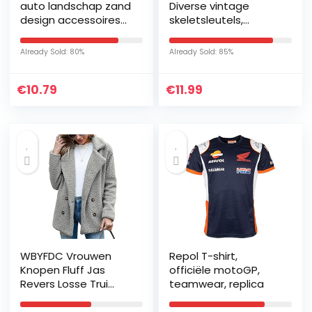
auto landschap zand
Diverse vintage
design accessoires
skeletsleutels,
60 stuks verpakking
huwelijksfeestgunsten
(Pak van 25, koper)
Already Sold: 80%
Already Sold: 85%
€
10.79
€
11.99
WBYFDC Vrouwen
Repol T-shirt,
Knopen Fluff Jas
officiële motoGP,
Revers Losse Trui
teamwear, replica
Jassen Casual Herfst
Winter Solid Lange