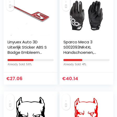
Linyuex Auto 3D
Sparco Meca 3
Uiterlijk Sticker ABS S
S002093NR4XL
Badge Embleem
Handschoenen,
Voor Mercedes-Benz
zwart, maat XL
AMG SAMG E63S
Already Sold: 56%
Already Sold: 41%
C63S GLC63S GLE63S
GLS63S GTS…
€
27.06
€
40.14