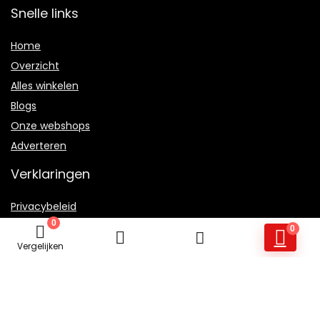
Snelle links
Home
Overzicht
Alles winkelen
Blogs
Onze webshops
Adverteren
Verklaringen
Privacybeleid
0
algemene voorwaarden
0
Gelieerde openbaarmaking
Vergelijken