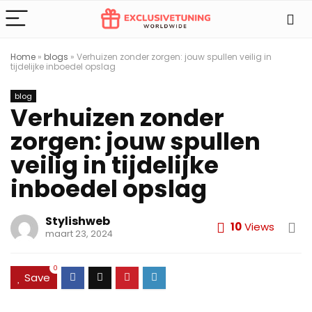
Home
»
blogs
»
Verhuizen zonder zorgen: jouw spullen veilig in
tijdelijke inboedel opslag
blog
Verhuizen zonder
zorgen: jouw spullen
veilig in tijdelijke
inboedel opslag
Stylishweb
10
Views
maart 23, 2024
0
Save