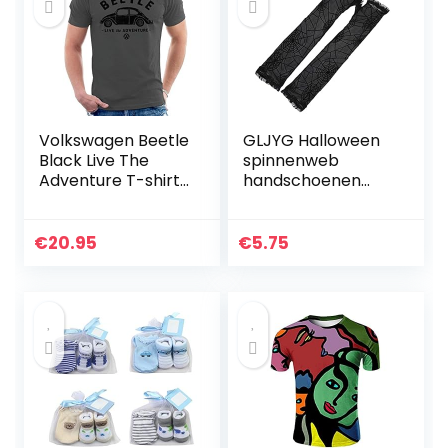
Volkswagen Beetle
GLJYG Halloween
Black Live The
spinnenweb
Adventure T-shirt
handschoenen
voor heren
Gothic Punk Mesh
wanten vingerloze
halve vinger
€
20.95
€
5.75
handschoenen
Cosplay kostuum…