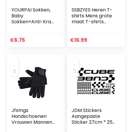
YOURPAI Sokken,
SSBZYES Heren T-
Baby
shirts Mens grote
Sokken+Anti-Kras
maat T-shirts
Handschoenen Set
bedrukt ronde hals
voor Baby
T-shirts zomer
Jongens Zuigeling
mode stijl korte
€
6.75
€
16.99
0-6 Maanden
mouwen T-shirts
Pasgeboren
heren…
Geschenken
Jfsmgs
JDM Stickers
Handschoenen
Aangepaste
Vrouwen Mannen
Sticker 27cm * 25
Zwemmen &
cm Creatieve Auto