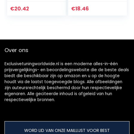
Duiken
Sticker Kit Cube
Handschoenen
AdeSIVI BICI
€
20.42
€
18.46
1.5mm neopreen
Stickers voor Fiets
zwemmen
MTB BDC…
duikhandschoenen
anti-slip warm…
Over ons
Exclusivetuningworldwide.nl is een moderne alles-in-één
prijsvergelijkings- en beoordelingswebsite die de beste deals
biedt die beschikbaar zijn op amazon en u op de hoogte
houdt via de laatst toegevoegde blogs. Alle afbeeldingen
zijn auteursrechtelijk beschermd door hun respectievelijke
eigenaren. Alle geciteerde inhoud is afgeleid van hun
respectievelijke bronnen.
WORD LID VAN ONZE MAILLIJST VOOR BEST