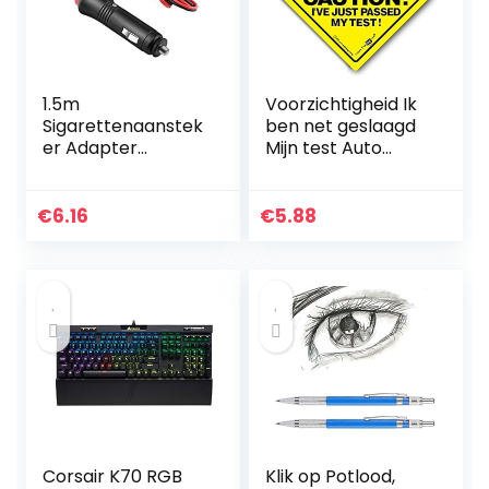
1.5m
Voorzichtigheid Ik
Sigarettenaanstek
ben net geslaagd
er Adapter
Mijn test Auto
Adapter Extender
teken,
Auto Mannelijke
Voorzichtigheid Ik
Sigarettenaanstek
ben net geslaagd
€
6.16
€
5.88
er Verlengkabel
Mijn Test, Bumper
met Aan-
Sticker, Baby aan
uitschakelaar
boord teken,
Zekeringknop 12V
Rijden Test , Baby
24V
aan boord,
Grappig Auto
teken, Rijden
Teken
Corsair K70 RGB
Klik op Potlood,