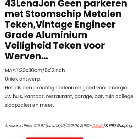
43LenaJon Geen parkeren
met Stoomschip Metalen
Teken,Vintage Engineer
Grade Aluminium
Veiligheid Teken voor
Werven…
MAAT:20x30cm/8x12inch
Uniek ontwerp.
Het als een prachtig cadeau en goed voor energie
uw huis, kantoor, restaurant, garage, bar, tuin college
slaapzalen en meer.
Amazon.nl Price:
€
15.97
(as of 18/10/2021 00:21 PST-
Details
)
&
FREE Shipping
.