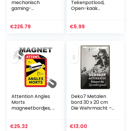
mechanisch
Tekenpotlood,
gaming-
Open-kaak
toetsenbord RGB
Penpunt Hoge
MK2 toetsenbord
kwaliteit voor
proefdrukken
€
226.79
€
5.99
Attention Angles
Deko7 Metalen
Morts
bord 30 x 20 cm
magneetbordjes, 3
Die Wehrmacht –
stuks, 25 x 17 cm,
Zündapp
magneet, voor bus
motorfietsen
en caravan,
€
25.32
€
13.00