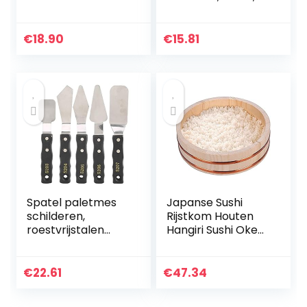
bord metalen
één maat
plaat metaal tin
teken gewelfd
€
18.90
€
15.81
gelakt 20 x 30 cm
Spatel paletmes
Japanse Sushi
schilderen,
Rijstkom Houten
roestvrijstalen
Hangiri Sushi Oke
paletmes
Rijst Mengkuip
schilderen, voor
Koperen Bands
Gesso, verf
voor Restaurant
€
22.61
€
47.34
olieverfschilderij,
Thuis Keuken, Wit…
acryl mengen