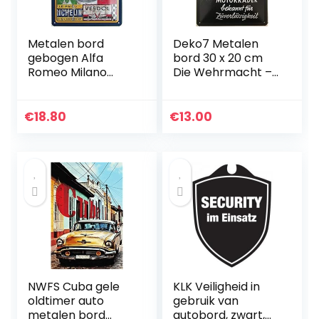
Metalen bord
Deko7 Metalen
gebogen Alfa
bord 30 x 20 cm
Romeo Milano
Die Wehrmacht –
Auto Workshop
Zündapp
Garage Vintage
motorfietsen
Deco
€
18.80
€
13.00
Geschenkbord 20
x 30 cm
NWFS Cuba gele
KLK Veiligheid in
oldtimer auto
gebruik van
metalen bord
autobord, zwart,