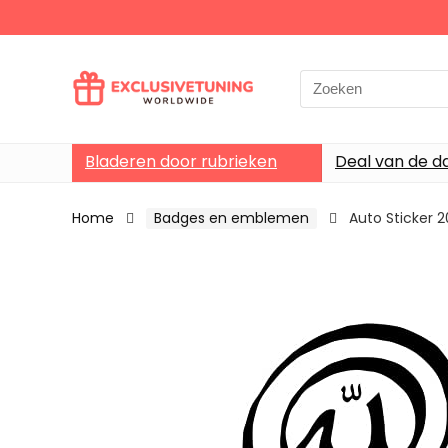
Search
for:
Bladeren door rubrieken
Deal van de d
Home
Badges en emblemen
Auto Sticker 2