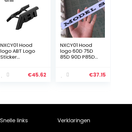
NXCY01 Hood
NXCY01 Hood
logo ABT Logo
logo 60D 75D
Sticker
85D 90D P85D
Compatibel met
P90D P100D
Volkswagen
Onderstrepen
Audi Skoda Seat
MODEL S X
€
45.62
€
37.15
Golf TT RS3 RS6
Letters
RS7 SQ7 A3 RS4
Embleem
RS5 A8L S6 A4…
Compatibel met
Tesla Auto…
Snelle links
Verklaringen