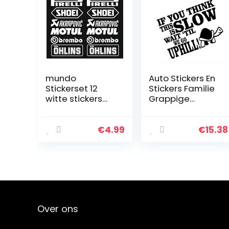
mundo
Auto Stickers En
Stickerset 12
Stickers Familie
witte stickers
Grappige
Pireli Akrapvic
Schildpad
logo 16 cm voor
Sticker Als Je
auto, motorfiets,
Denkt Dat Dit
€
4.99
€
15.38
vrachtwagen
Langzaam
decoratie
Wacht Autoruit
Reflecterende…
Over ons