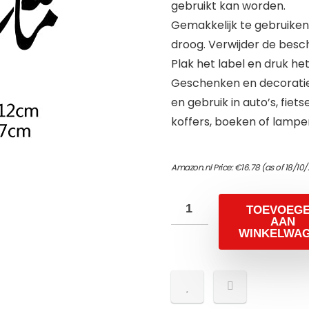
gebruikt kan worden.
Gemakkelijk te gebruiken
droog. Verwijder de besc
Plak het label en druk he
Geschenken en decoratie
en gebruik in auto’s, fiet
koffers, boeken of lampe
Amazon.nl Price:
€
16.78
(as of 18/10
TOEVOEG
AAN
WINKELWA