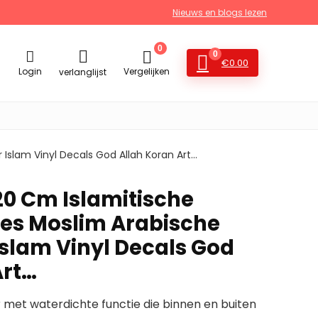
Nieuws en blogs lezen
0
0
€
0.00
Login
Vergelijken
verlanglijst
 Islam Vinyl Decals God Allah Koran Art…
20 Cm Islamitische
tes Moslim Arabische
Islam Vinyl Decals God
Art…
ker met waterdichte functie die binnen en buiten