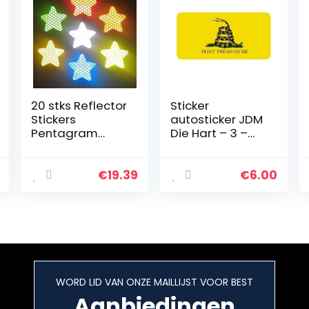
20 stks Reflector
Sticker
Stickers
autosticker JDM
Pentagram
Die Hart – 3 –
Reflecterende
Don’t tread on
waarschuwingst
me gadsden
rook Tape Auto
hard hat helmet
€
19.39
€
6.00
Bumper
50 mm x25 mm
Reflecterende
vinyl
Stroken
Accessoires
WORD LID VAN ONZE MAILLIJST VOOR BEST
Aanbiedingen