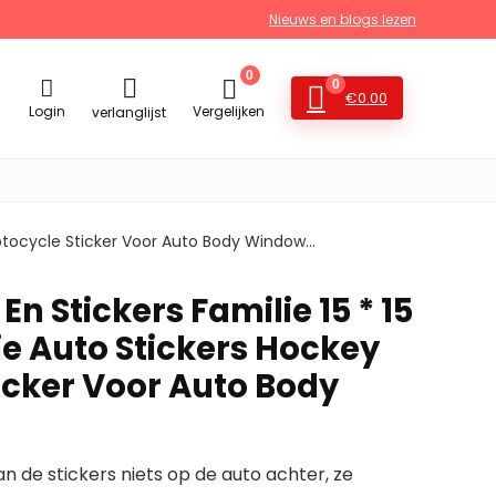
Nieuws en blogs lezen
0
0
€
0.00
Login
Vergelijken
verlanglijst
 Motocycle Sticker Voor Auto Body Window…
En Stickers Familie 15 * 15
ie Auto Stickers Hockey
icker Voor Auto Body
an de stickers niets op de auto achter, ze