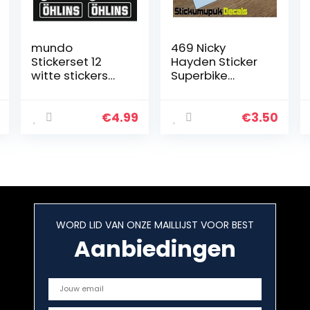
mundo
469 Nicky
Stickerset 12
Hayden Sticker
witte stickers
Superbike
Pireli Akrapvic
MotoGP Mugello
logo 16 cm voor
Tribute
auto, motorfiets,
Helm/auto
€
4.99
€
3.50
vrachtwagen
Motorfiets maat
decoratie
130mm – kleur
Gedrukt Vinyl
Auto…
WORD LID VAN ONZE MAILLIJST VOOR BEST
Aanbiedingen