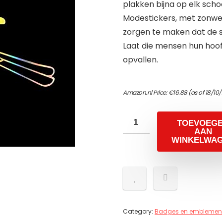
plakken bijna op elk scho
Modestickers, met zonwer
zorgen te maken dat de s
Laat die mensen hun hoo
opvallen.
Amazon.nl Price:
€
16.88
(as of 18/10
TOEVOEG
AAN
WINKELWA
Category:
Badges en emblemen