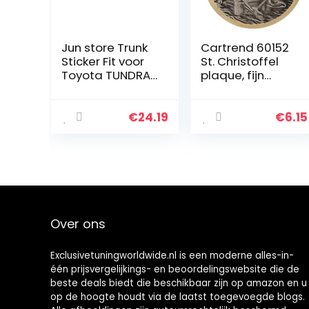
Jun store Trunk
Cartrend 60152
Sticker Fit voor
St. Christoffel
Toyota TUNDRA
plaque, fijn
2014-2020
verzilverd met
TUNDRA
filigraan
Achterste
diamantslijping,
€
24.19
€
6.15
sticker TOENDRA
zilver
Embleem Badge
Sticker Fit voor…
Over ons
Exclusivetuningworldwide.nl is een moderne alles-in-
één prijsvergelijkings- en beoordelingswebsite die de
beste deals biedt die beschikbaar zijn op amazon en u
op de hoogte houdt via de laatst toegevoegde blogs.