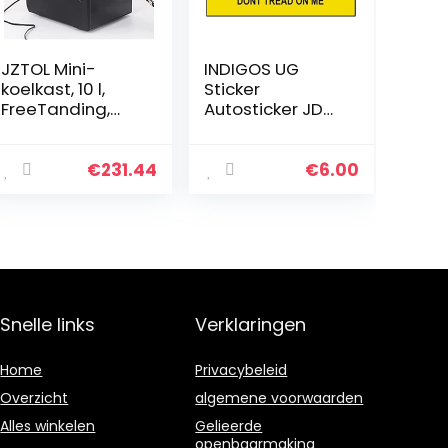
JZTOL Mini-
INDIGOS UG
koelkast, 10 l,
Sticker
FreeTanding,
Autosticker JDM
compact,
Die Hart –
koelkast,
Gadsden Vlag
voedselverwar
Dont Tread on
€
231.44
€
6.00
ming & Bevery
Me Sticker 139
Cooler met
mm x 101 mm 139
temperatuurreg
mm x 101 mm
eling…
Snelle links
Verklaringen
Home
Privacybeleid
Overzicht
algemene voorwaarden
Alles winkelen
Gelieerde
openbaarmaking