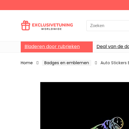
Search
for:
Bladeren door rubrieken
Deal van de d
Home
Badges en emblemen
Auto Stickers 