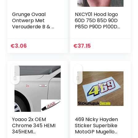
Grunge Ovaal
NXCY01 Hood logo
Ontwerp Met
60D 75D 85D 90D
Verouderde B & W
P85D P90D P100D
Union Jack Britse
Onderstrepen
Vlag Motief Voor
MODEL S X Letters
Motorfiets Auto
Embleem
€
3.06
€
37.15
Van Sticker
Compatibel met
120x80mm
Tesla Auto…
Yoaoo 2x OEM
469 Nicky Hayden
Chrome 345 HEMI
Sticker Superbike
345HEMI
MotoGP Mugello
Emblemen Badges
Tribute Helm/auto