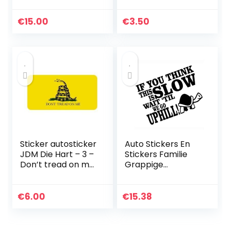
Legering Decal 3d
Motorfiets maat
Logo voor Dodge
130mm – kleur
€
15.00
€
3.50
Challenger
Gedrukt Vinyl
Chrysle 300c Rood
Auto…
Sticker autosticker
Auto Stickers En
JDM Die Hart – 3 –
Stickers Familie
Don’t tread on me
Grappige
gadsden hard hat
Schildpad Sticker
helmet 50 mm x25
Als Je Denkt Dat
mm vinyl
Dit Langzaam
€
6.00
€
15.38
Wacht Autoruit
Reflecterende…