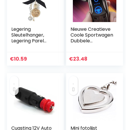
Legering
Nieuwe Creatieve
Sleutelhanger,
Coole Sportwagen
Legering Parel
Dubbele
Sleutelhanger,
Boogaansteker,
voor Tas Mobiele
High-end USB
Telefoon
Oplaadbare
€
10.59
€
23.48
Sigarettenaanstek
er Geschenken
Voor…
Cuasting 12V Auto
Mini fotolijst