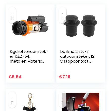
Sigarettenaanstek
balikha 2 stuks
er 822754,
autoaansteker, 12
metalen Materiaal
V stopcontact,
12 V
afdekkap bus
Sigarettenaanstek
NIEUW
er Lader Adapter
€
9.94
€
7.19
Fit Voor
206308406607
1007