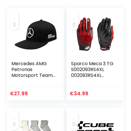
Mercedes AMG
Sparco Meca 3 TG
Petronas
S002093RS4XL
Motorsport Team
002093RS4XL
F1 Racing Driver
Handschoenen,
Cap Lewis
Red Xl, rood
Hamilton Flatbrim
€
27.99
€
34.99
Zwart