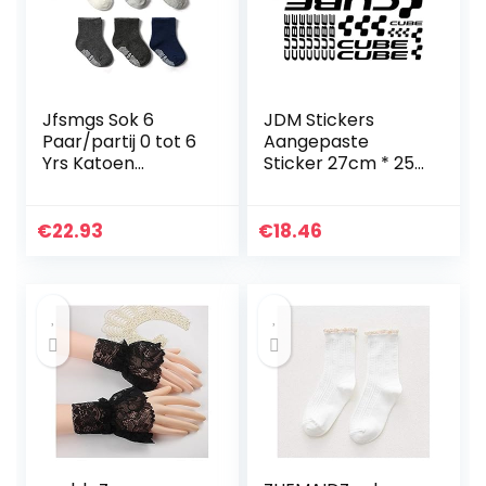
Jfsmgs Sok 6
JDM Stickers
Paar/partij 0 tot 6
Aangepaste
Yrs Katoen
Sticker 27cm * 25
Kinderen Anti-slip
cm Creatieve Auto
Boot Sokken Voor
Sticker Kit Cube
Jongens Meisje
AdeSIVI BICI
€
22.93
€
18.46
Low Cut Floor Kid
Stickers voor Fiets
Sok Met…
MTB BDC…