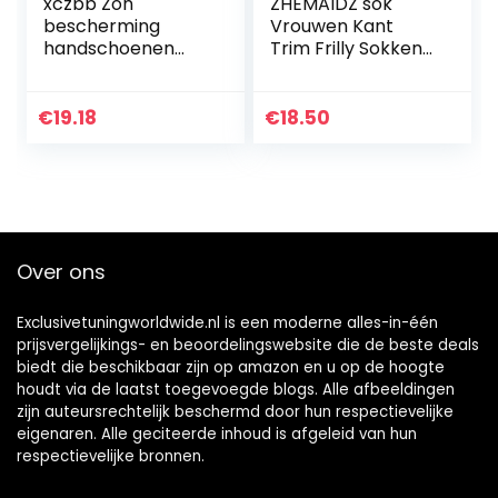
xczbb Zon
ZHEMAIDZ sok
bescherming
Vrouwen Kant
handschoenen
Trim Frilly Sokken
Mid-Length
Vintage Ruffle Sla
Handschoenen
Leuke Kawaii Effen
Katoen Arm
Kleur Katoen
€
19.18
€
18.50
Manchetten Kant
Casual Dames
Arm Covers Mode
Jurk…
Effen Zwart Wit…
Over ons
Exclusivetuningworldwide.nl is een moderne alles-in-één
prijsvergelijkings- en beoordelingswebsite die de beste deals
biedt die beschikbaar zijn op amazon en u op de hoogte
houdt via de laatst toegevoegde blogs. Alle afbeeldingen
zijn auteursrechtelijk beschermd door hun respectievelijke
eigenaren. Alle geciteerde inhoud is afgeleid van hun
respectievelijke bronnen.