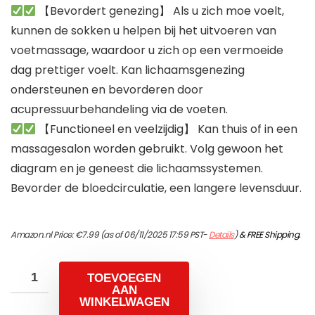
【Bevordert genezing】 Als u zich moe voelt,
kunnen de sokken u helpen bij het uitvoeren van
voetmassage, waardoor u zich op een vermoeide
dag prettiger voelt. Kan lichaamsgenezing
ondersteunen en bevorderen door
acupressuurbehandeling via de voeten.
【Functioneel en veelzijdig】 Kan thuis of in een
massagesalon worden gebruikt. Volg gewoon het
diagram en je geneest die lichaamssystemen.
Bevorder de bloedcirculatie, een langere levensduur.
Amazon.nl Price:
€
7.99
(as of 06/11/2025 17:59 PST-
Details
)
&
FREE Shipping
.
TOEVOEGEN
AAN
WINKELWAGEN