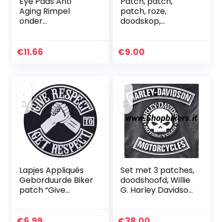
Eye Pads Anti
Patch, patch,
Aging Rimpel
patch, roze,
onder
doodskop,
Oogbehandeling
reflecterend,
Donkere Cirkels
strass, Lady Rider
Removal Patches
€
11.66
€
9.00
25 Pairs
Bevordering
Goede
Gezondheid
Lapjes Appliqués
Set met 3 patches,
Geborduurde Biker
doodshoofd, Willie
patch “Give
G. Harley Davidson,
respect, to get
strijklabel voor op
respect” Patch om
motorjack, groot
op te strijken |
XL, schouders,
€
6.99
€
38.00