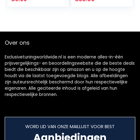
Jeans
aanbieding,
lapje/Motorfiets
geschenkidee,
patch Applicatie
embleem
voor leer en
Sportster Dyna,
motoraccessoires
Softail, Biker Club,
| 90x90mm
merk
Over ons
Exclusivetuningworldwide.nl is een moderne alles-in-één
prijsvergelijkings- en beoordelingswebsite die de beste deals
biedt die beschikbaar zijn op amazon en u op de hoogte
houdt via de laatst toegevoegde blogs. Alle afbeeldingen
zijn auteursrechtelijk beschermd door hun respectievelijke
eigenaren. Alle geciteerde inhoud is afgeleid van hun
respectievelijke bronnen.
WORD LID VAN ONZE MAILLIJST VOOR BEST
Aanbiedingen