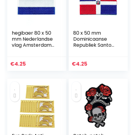
hegibaer 80 x 50
80 x 50 mm
mm Nederlandse
Dominicaanse
vlag Amsterdam
Republiek Santo
patch patch
Domingo vlag
opstrijkbare 1000 X
applicatie
opstrijkmachine
€
4.25
€
4.25
1002 X