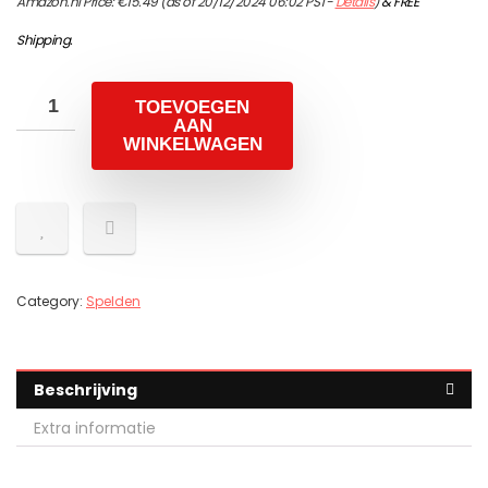
Amazon.nl Price:
€
15.49
(as of 20/12/2024 06:02 PST-
Details
)
&
FREE
Shipping
.
TOEVOEGEN
AAN
WINKELWAGEN
Category:
Spelden
Beschrijving
Extra informatie