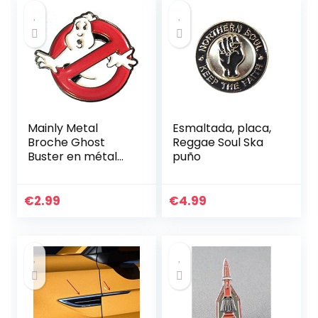
Mainly Metal
Esmaltada, placa,
Broche Ghost
Reggae Soul Ska
Buster en métal
puño
émaillé
€
2.99
€
4.99