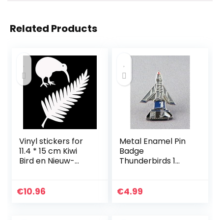
Related Products
Vinyl stickers for
Metal Enamel Pin
11.4 * 15 cm Kiwi
Badge
Bird en Nieuw-
Thunderbirds 1
Zeeland Fern Vinyl
Thunderbird One
Auto Stickers
Creatieve Auto
€
10.96
€
4.99
Styling Decal
Black…