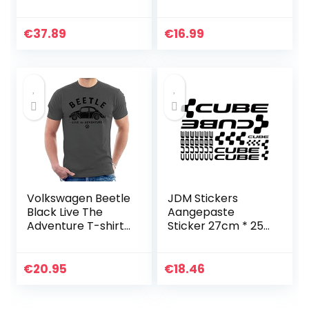
maat M, rood
bedrukt ronde hals
T-shirts zomer
mode stijl korte
€
37.89
€
16.99
mouwen T-shirts
heren…
Volkswagen Beetle
JDM Stickers
Black Live The
Aangepaste
Adventure T-shirt
Sticker 27cm * 25
voor heren
cm Creatieve Auto
Sticker Kit Cube
AdeSIVI BICI
€
20.95
€
18.46
Stickers voor Fiets
MTB BDC…