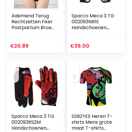
Ademend Terug
Sparco Meca 3 TG
Rechtzetten Fixer
002093NR1S
Postpartum Broek
Handschoenen,
Bodybuilding Panty
maat S,
voor Verbetering
zwart,Zwart
van de Houding
€
20.89
€
39.00
voor Persoon
Zorg…
Sparco Meca 3 TG
SSBZYES Heren T-
002093RS2M
shirts Mens grote
Handschoenen,
maat T-shirts