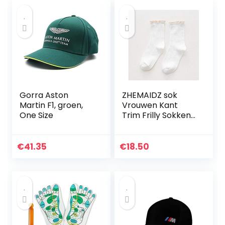
Gorra Aston
ZHEMAIDZ sok
Martin F1, groen,
Vrouwen Kant
One Size
Trim Frilly Sokken
Vintage Ruffle Sla
Leuke Kawaii Effen
Kleur Katoen
€
41.35
€
18.50
Casual Dames
Jurk…