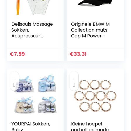
Delisouls Massage
Originele BMW M
Sokken,
Collection muts
Acupressuur
Cap M Power
Reflexologie
verstelband BMW
Sokken,
M strepen
Voetmassage
80162454739
€
7.99
€
33.31
Sokken, antislip,
ademende yoga-
sokken voor…
YOURPAI Sokken,
Kleine hoepel
Baby
oorbellen, mode