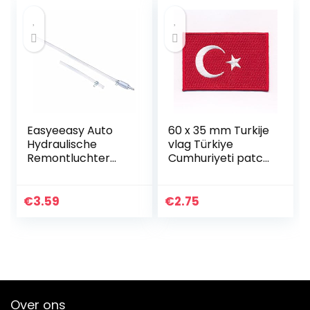
Easyeeasy Auto
60 x 35 mm Turkije
Hydraulische
vlag Türkiye
Remontluchter
Cumhuriyeti patch
Koppelingsgereed
patch patch
schap Aluminium +
opstrijkbaar 0633
Rubber
B
€
3.59
€
2.75
Vervanging
Adapter Slangkit
Oliepomp…
Over ons