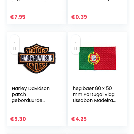
[Patch/Patch]
220V Dimbaar
Metallica Patch !!,
Transparant Melk
zwart, S
Wit Plastic Shell
€
7.95
€
0.39
Maïs Lamp
Spotlight
Harley Davidson
hegibaer 80 x 50
patch
mm Portugal vlag
geborduurde
Lissabon Madeira
motorfiets biker
vlag patch 0996 X
patches badge
ijzer/naaien op
€
9.30
€
4.25