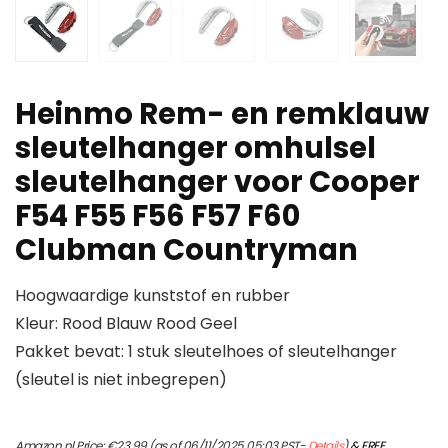
Heinmo Rem- en remklauw
sleutelhanger omhulsel
sleutelhanger voor Cooper
F54 F55 F56 F57 F60
Clubman Countryman
Hoogwaardige kunststof en rubber
Kleur: Rood Blauw Rood Geel
Pakket bevat: 1 stuk sleutelhoes of sleutelhanger
(sleutel is niet inbegrepen)
Amazon.nl Price:
€
23.99
(as of 06/11/2025 05:03 PST-
Details
)
&
FREE