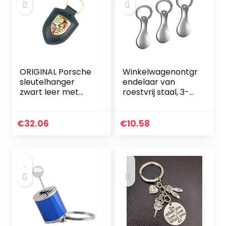
ORIGINAL Porsche
Winkelwagenontgr
sleutelhanger
endelaar van
zwart leer met
roestvrij staal, 3-
wapen
delige set –
WAP0500900E
sleutelhangers
afneembaar,
€
32.06
€
10.58
metalen
boodschappensch
ip…