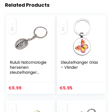
Related Products
Ruluti Natomologie
Sleutelhanger Glas
hersenen
– Vlinder
sleutelhanger
wetenschap
sleutelhanger
menselijk brein
€
6.99
€
5.95
metalen hanger
psycholoog…