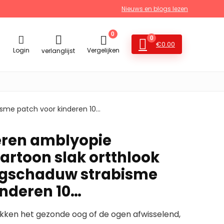
Nieuws en blogs lezen
0
0
€
0.00
Login
Vergelijken
verlanglijst
isme patch voor kinderen 10…
eren amblyopie
artoon slak ortthlook
ogschaduw strabisme
inderen 10…
ken het gezonde oog of de ogen afwisselend,