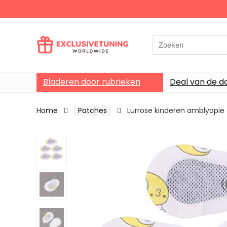
Search
for:
Bladeren door rubrieken
Deal van de d
Home
Patches
Lurrose kinderen amblyopie 