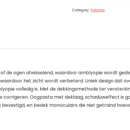
Category:
Patches
of de ogen afwisselend, waardoor amblyopie wordt ged
g, waardoor het zicht wordt verbeterd. Uniek design da
lyopie volledig is. Met de dekkingsmethode ter versterk
e corrigeren. Oogpasta met deklaag, schaduweffect is go
 is bevestigd, en bedek monoculairs die niet getraind hoe