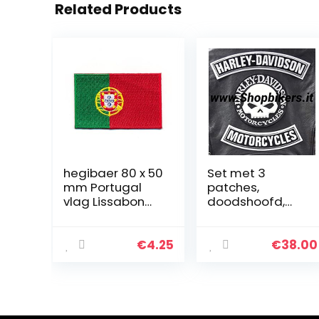
Related Products
hegibaer 80 x 50
Set met 3
mm Portugal
patches,
vlag Lissabon
doodshoofd,
Madeira vlag
Willie G. Harley
patch 0996 X
Davidson,
strijklabel voor
€
4.25
€
38.00
op motorjack,
groot XL,
schouders,
aanbieding,
geschenkidee,