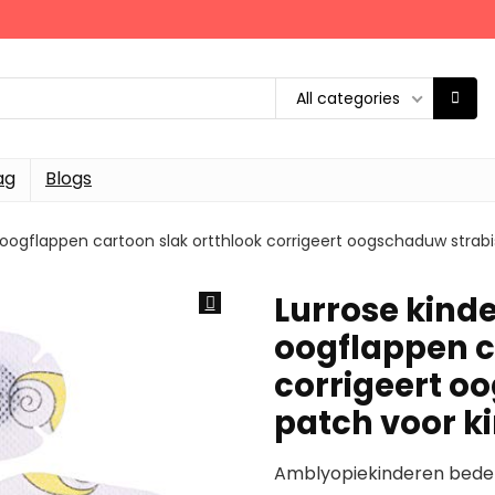
All categories
ag
Blogs
oogflappen cartoon slak ortthlook corrigeert oogschaduw strab
Lurrose kind
oogflappen c
corrigeert o
patch voor k
Amblyopiekinderen bedek