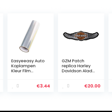
Easyeeasy Auto
GZM Patch
Koplampen
replica Harley
Kleur Film
Davidson Alado
Achterlicht Film
25 x 8 cm met
Koplampen
thermische
Transparante
sticker voor
€
3.44
€
20.00
Film Kameleon
jassen, vesten,
Auto Folie
bikers
Mobiele
Telefoon…