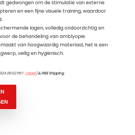
t gedwongen om de stimulatie van externe
eren en een fijne visuele training, waardoor
.
fschermende lagen, volledig ondoorzichtig en
r voor de behandeling van amblyopie.
maakt van hoogwaardig materiaal, het is een
werp, veilig en hygiënisch.
2024 06:02 PST-
Details
)
&
FREE Shipping
.
EN
GEN