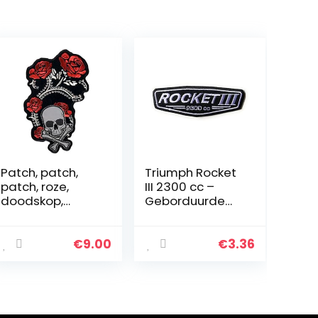
Patch, patch,
Triumph Rocket
patch, roze,
III 2300 cc –
doodskop,
Geborduurde
reflecterend,
patch ijzer op
strass, Lady
naait badge
Rider
€
9.00
€
3.36