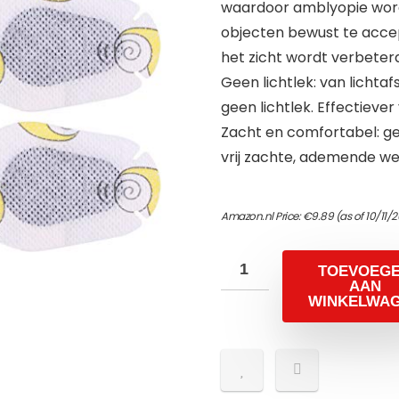
waardoor amblyopie word
objecten bewust te accept
het zicht wordt verbeterd
Geen lichtlek: van lichta
geen lichtlek. Effectieve
Zacht en comfortabel: ge
vrij zachte, ademende weg
Amazon.nl Price:
€
9.89
(as of 10/11/
TOEVOEG
AAN
WINKELWA