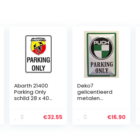
Abarth 21400
Deko7
Parking Only
gelicentieerd
schild 28 x 40
metalen
cm
bord”Steyr Puch
Parking only”
30×20 cm
€
32.55
€
16.90