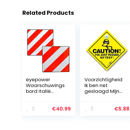
Related Products
eyepower
Voorzichtigheid
Waarschuwings
Ik ben net
bord Italië
geslaagd Mijn
Spanje B-Ware
test Auto teken,
50×50 Reflector
Voorzichtigheid
waarschuwings
Ik ben net
€
40.99
€
5.88
bord Rood Wit
geslaagd Mijn
Test, Bumper
Sticker, Baby