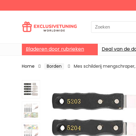
Search
for:
Bladeren door rubrieken
Deal van de d
Home
Borden
Mes schilderij mengschraper, r