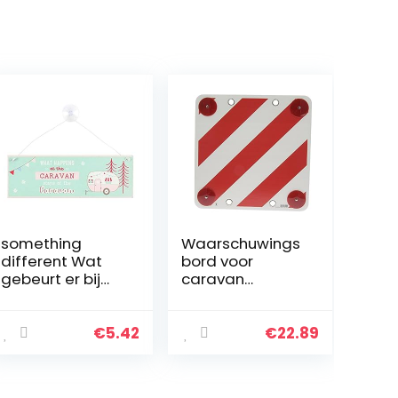
something
Waarschuwings
different Wat
bord voor
gebeurt er bij
caravan
het Caravan
rood/wit met
Window Sign
reflector
€
5.42
€
22.89