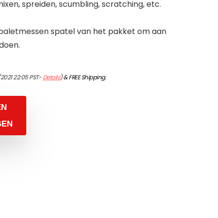
xen, spreiden, scumbling, scratching, etc.
ks paletmessen spatel van het pakket om aan
ldoen.
/2021 22:05 PST-
Details
)
&
FREE Shipping
.
EN
GEN