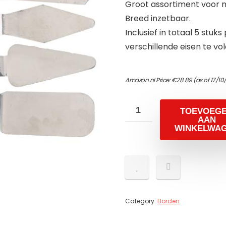
Groot assortiment voor mi
Breed inzetbaar.
Inclusief in totaal 5 stu
verschillende eisen te vo
Amazon.nl Price:
€
28.89
(as of 17/10
TOEVOEG
AAN
WINKELWA
Category:
Borden