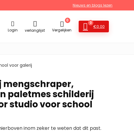
Nieuws en blogs lezen
0
0
€
0.00
Login
Vergelijken
verlanglijst
ool voor galerij
ij mengschraper,
en paletmes schilderij
or studio voor school
erboven inom zeker te weten dat dit past.