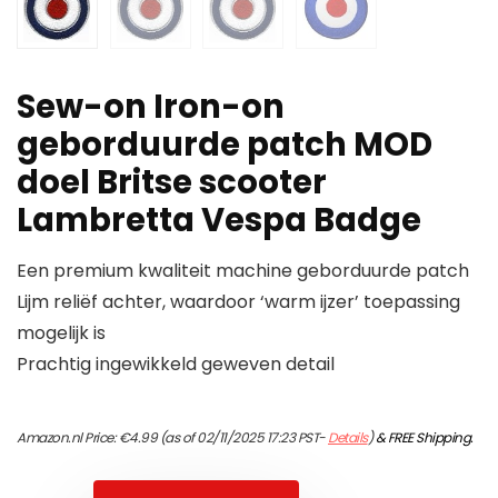
Sew-on Iron-on
geborduurde patch MOD
doel Britse scooter
Lambretta Vespa Badge
Een premium kwaliteit machine geborduurde patch
Lijm reliëf achter, waardoor ‘warm ijzer’ toepassing
mogelijk is
Prachtig ingewikkeld geweven detail
Amazon.nl Price:
€
4.99
(as of 02/11/2025 17:23 PST-
Details
)
&
FREE Shipping
.