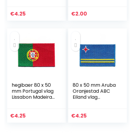
Domingo vlag
Patch 1035 Mini
applicatie
opstrijkmachine
€
4.25
€
2.00
1002 X
hegibaer 80 x 50
80 x 50 mm Aruba
mm Portugal vlag
Oranjestad ABC
Lissabon Madeira
Eiland vlag
vlag patch 0996 X
applicatie
opstrijkmachine
1006 X
€
4.25
€
4.25