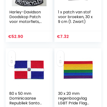
Harley-Davidson
1 x patch van stof
Doodskop Patch
voor broeken, 30 x
voor motorfiets,
9 cm (1. Zwart)
doodskop, groot,
zilverkleurig, 3
stuks
€
52.90
€
7.32
80 x 50 mm
30 x 20 mm
Dominicaanse
regenboogvlag
Republiek Santo
LGBT Pride Flag