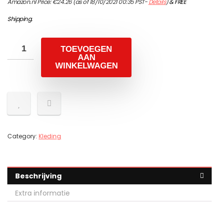
Amazon.nl Price:
€
24.26
(as of 18/10/2021 00:35 PST-
Details
)
&
FREE
Shipping
.
TOEVOEGEN
AAN
WINKELWAGEN
Category:
Kleding
Beschrijving
Extra informatie