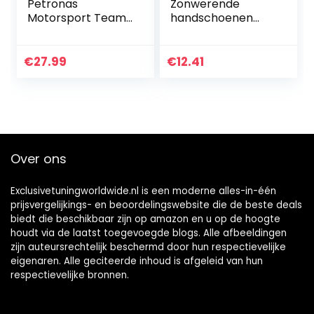
Petronas
Zonwerende
Motorsport Team
handschoenen
F1 Racing Driver
Vrouwen Lady
Cap Lewis
Elastische Mouw
Hamilton Flatbrim
Rijhandschoenen
€
27.99
€
12.41
Zwart
Geplooide Kant
Holle Haak
Handschoenen…
Over ons
Exclusivetuningworldwide.nl is een moderne alles-in-één
prijsvergelijkings- en beoordelingswebsite die de beste deals
biedt die beschikbaar zijn op amazon en u op de hoogte
houdt via de laatst toegevoegde blogs. Alle afbeeldingen
zijn auteursrechtelijk beschermd door hun respectievelijke
eigenaren. Alle geciteerde inhoud is afgeleid van hun
respectievelijke bronnen.