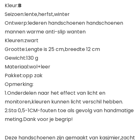
Kleur:
B
Seizoen:lente,herfst,winter
Ontwerp:lederen handschoenen handschoenen
mannen warme anti-slip wanten
Kleuren:zwart
Grootte:Lengte is 25 cm,breedte 12 cm
Gewicht:130 g
Materiaal:wol+leer
Pakket:opp zak
Opmerking:
1.Onderdelen naar het effect van licht en
monitoren,kleuren kunnen licht verschil hebben.
2.Sta 0,5-1CM-fouten toe als gevolg van handmatige
meting.Dank voor je begrip!
Deze handschoenen zijn gemaakt van kasjmier,zacht