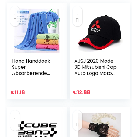
Hond Handdoek
AJSJ 2020 Mode
Super
3D Mitsubishi Cap
Absorberende
Auto Logo Moto
Huisdier
Gp Racing F1
Badhanddoek
Baseball Cap
Microfiber Hond
Verstelbare
€
11.18
€
12.88
Drogen Handdoek
Casual Trucket
voor Kleine
Medium Grote
Honden en…