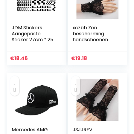
JDM Stickers
xczbb Zon
Aangepaste
bescherming
Sticker 27cm * 25
handschoenen
cm Creatieve Auto
Mid-Length
Sticker Kit Cube
Handschoenen
AdeSIVI BICI
Katoen Arm
€
18.46
€
19.18
Stickers voor Fiets
Manchetten Kant
MTB BDC…
Arm Covers Mode
Effen Zwart Wit…
Mercedes AMG
JSJJRFV