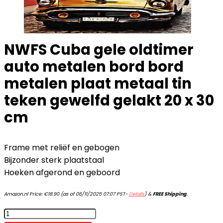
NWFS Cuba gele oldtimer
auto metalen bord bord
metalen plaat metaal tin
teken gewelfd gelakt 20 x 30
cm
Frame met reliëf en gebogen
Bijzonder sterk plaatstaal
Hoeken afgerond en geboord
Amazon.nl Price:
€
18.90
(as of 06/11/2025 07:07 PST-
Details
)
&
FREE Shipping
.
NWFS