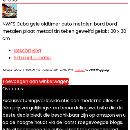
NWFS Cuba gele oldtimer auto metalen bord bord
metalen plaat metaal tin teken gewelfd gelakt 20 x 30
cm
Beschrijving
Extra informatie
Amazon.nl Price:
€
18.90
(as of 06/11/2025 07:07 PST-
Details
)
&
FREE Shipping
.
Toevoegen aan winkelwagen
Over ons
Exclusivetuningworldwide.nl is een moderne alles-in-
één prijsvergelijkings- en beoordelingswebsite die de
beste deals biedt die beschikbaar zijn op amazon en u
op de hoogte houdt via de laatst toegevoegde blogs.
Alle afbeeldingen zijn auteursrechtelijk beschermd