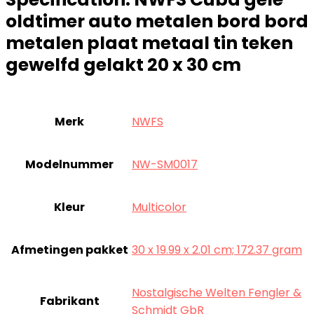
hoeveelheid
oldtimer auto metalen bord bord
metalen plaat metaal tin teken
gewelfd gelakt 20 x 30 cm
Merk
‎NWFS
Modelnummer
‎NW-SM0017
Kleur
‎Multicolor
Afmetingen pakket
‎30 x 19.99 x 2.01 cm; 172.37 gram
‎Nostalgische Welten Fengler &
Fabrikant
Schmidt GbR