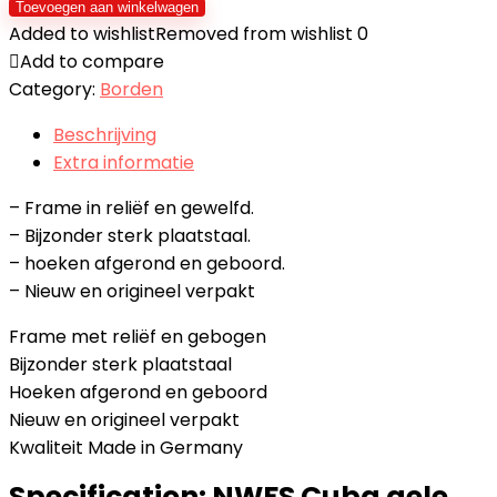
Cuba
Toevoegen aan winkelwagen
gele
Added to wishlist
Removed from wishlist
0
oldtimer
Add to compare
auto
Category:
Borden
metalen
Beschrijving
bord
Extra informatie
bord
metalen
– Frame in reliëf en gewelfd.
plaat
– Bijzonder sterk plaatstaal.
metaal
– hoeken afgerond en geboord.
tin
– Nieuw en origineel verpakt
teken
Frame met reliëf en gebogen
gewelfd
Bijzonder sterk plaatstaal
gelakt
Hoeken afgerond en geboord
20
Nieuw en origineel verpakt
x
Kwaliteit Made in Germany
30
cm
Specification:
NWFS Cuba gele