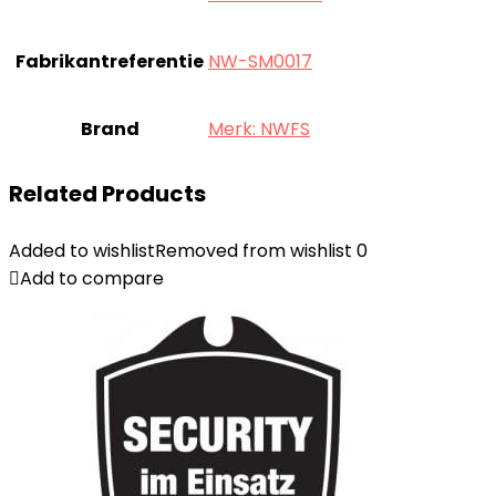
Fabrikantreferentie
‎NW-SM0017
Brand
Merk: NWFS
Related Products
Added to wishlist
Removed from wishlist
0
Add to compare