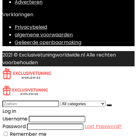
Adverteren
Verklaringen
Privacybeleid
algemene voorwaarden
Gelieerde openbaarmaking
2021 © Exclusivetuningworldwide.nl Alle rechten
voorbehouden
Search
for:
Log In
Username
Password
Lost Password?
Remember me