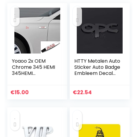
Yoaoo 2x OEM
HTTY Metalen Auto
Chrome 345 HEMI
Sticker Auto Badge
345HEMI
Embleem Decal
Emblemen Badges
voor OPC-logo
Legering Decal 3d
ASTRA H G J K F
Logo voor Dodge
ZAFIRA A B CORSA
€
15.00
€
22.54
Challenger
B C D MOKKAV
Chrysle 300c Rood
INSIGNIA…