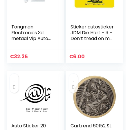
Tongman
Sticker autosticker
Electronics 3d
JDM Die Hart – 3 –
metaal Vip Auto
Don’t tread on me
Sticker Embleem
gadsden hard hat
Badge Decals for
helmet 50 mm x25
een Nissin A Suzuk
mm vinyl
€
32.35
€
6.00
A (Color Name :
Silver VIP)
Auto Sticker 20
Cartrend 60152 St.