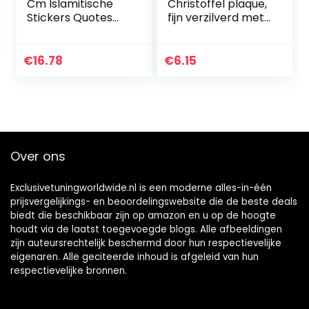
Cm Islamitische
Christoffel plaque,
Stickers Quotes
fijn verzilverd met
Moslim Arabische
filigraan
Auto Sticker Islam
diamantslijping,
Vinyl Decals God
zilver
€
16.78
€
6.15
Allah Koran Art…
Over ons
Exclusivetuningworldwide.nl is een moderne alles-in-één
prijsvergelijkings- en beoordelingswebsite die de beste deals
biedt die beschikbaar zijn op amazon en u op de hoogte
houdt via de laatst toegevoegde blogs. Alle afbeeldingen
zijn auteursrechtelijk beschermd door hun respectievelijke
eigenaren. Alle geciteerde inhoud is afgeleid van hun
respectievelijke bronnen.