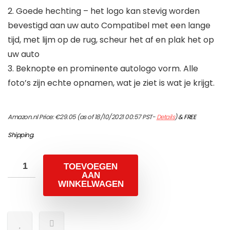
2. Goede hechting – het logo kan stevig worden
bevestigd aan uw auto Compatibel met een lange
tijd, met lijm op de rug, scheur het af en plak het op
uw auto
3. Beknopte en prominente autologo vorm. Alle
foto’s zijn echte opnamen, wat je ziet is wat je krijgt.
Amazon.nl Price:
€
29.05
(as of 18/10/2021 00:57 PST-
Details
)
&
FREE
Shipping
.
TOEVOEGEN
AAN
WINKELWAGEN