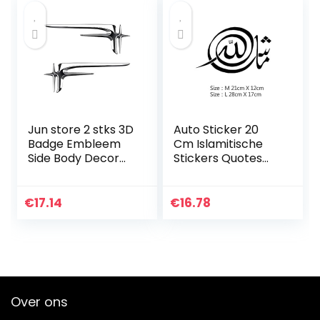
voorgestanst 26,5
temperatuurregeli
x 17,5 cm
ng…
Jun store 2 stks 3D
Auto Sticker 20
Badge Embleem
Cm Islamitische
Side Body Decor
Stickers Quotes
Trim Fit voor
Moslim Arabische
Mercedes Benz
Auto Sticker Islam
AMG W211 W203
Vinyl Decals God
€
17.14
€
16.78
W204 A180 A200
Allah Koran Art…
B180 B200 CLA…
Over ons