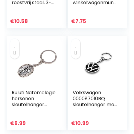
roestvrij staal, 3-
winkelwagenmunt
delige set –
origineel keyring
sleutelhangers
BMW
afneembaar,
€
10.58
€
7.75
metalen
boodschappensch
ip…
Ruluti Natomologie
Volkswagen
hersenen
000087010BQ
sleutelhanger
sleutelhanger met
wetenschap
het nieuwe VW
sleutelhanger
logo, zwart,
menselijk brein
diameter 37mm
€
6.99
€
10.99
metalen hanger