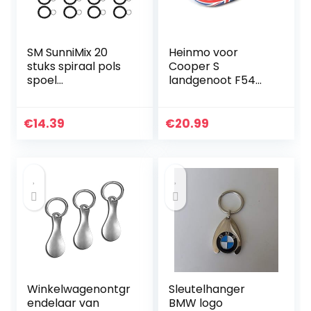
SM SunniMix 20
Heinmo voor
stuks spiraal pols
Cooper S
spoel
landgenoot F54
sleutelhanger pols
F55 F56 F57 F60
band Ken ketting
sleutel Shell Fob
zwart
sleutelhanger
€
14.39
€
20.99
Touw
sleutelhanger
legering
Accessoires RODE
JECK U TYPE
COVER
Winkelwagenontgr
Sleutelhanger
endelaar van
BMW logo