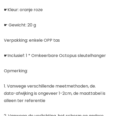
☛Kleur: oranje roze
☛ Gewicht: 20 g
Verpakking: enkele OPP tas
☛Inclusief: 1 * Omkeerbare Octopus sleutelhanger
Opmerking:
1. Vanwege verschillende meetmethoden, de.
data-afwijking is ongeveer 1-2cm, de maattabel is
alleen ter referentie
2. Vanwege de verlichting, het scherm en andere