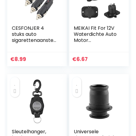
CESFONJER 4
MEIKAI Fit For 12V
stuks auto
Waterdichte Auto
sigarettenaanstek
Motor
er-stekker,
Sigarettenaanstek
sigarettenaanstek
er Plug Outlet
er universele
Power Supply
€
8.99
€
6.67
stekker met
Socket (Color
zekering rode LED
Name : Socket 2)
DIY 12V 24V
Sleutelhanger,
Universele