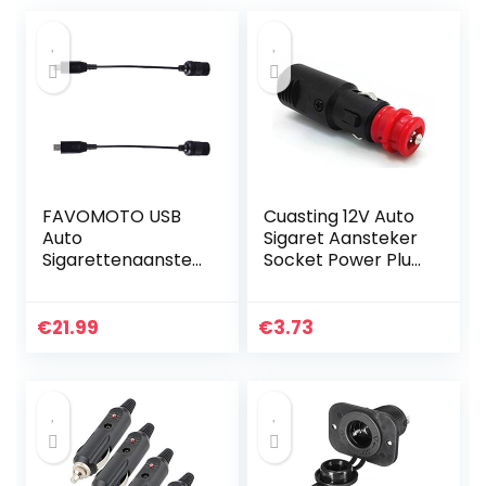
FAVOMOTO USB
Cuasting 12V Auto
Auto
Sigaret Aansteker
Sigarettenaanstek
Socket Power Plug
er Socket
Connectie
Vrouwelijke Power
Mannelijke
Converter
Adapter
€
21.99
€
3.73
Vervanging Auto
Kabel Voor Auto
Boot Marine…