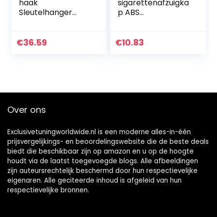
haak
sigarettenafzuigka
Sleutelhanger
p ABS
Duurzame
milieuvriendelijk
karabijnhaakhoud
anti retardant
er Sterke
materiaal stofkap
€
36.59
€
10.83
duiksleutelhanger
autoaccessoire-
Lichtgewicht voor…
Bouchon Allume
Cigare
Over ons
Exclusivetuningworldwide.nl is een moderne alles-in-één
prijsvergelijkings- en beoordelingswebsite die de beste deals
biedt die beschikbaar zijn op amazon en u op de hoogte
houdt via de laatst toegevoegde blogs. Alle afbeeldingen
zijn auteursrechtelijk beschermd door hun respectievelijke
eigenaren. Alle geciteerde inhoud is afgeleid van hun
respectievelijke bronnen.