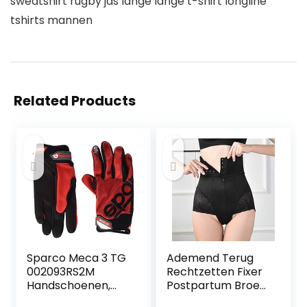
sweatshirt rugby jas lange lange t-shirt longline
tshirts mannen
Related Products
Sparco Meca 3 TG
Ademend Terug
002093RS2M
Rechtzetten Fixer
Handschoenen,
Postpartum Broek
maat M, rood
Bodybuilding Panty