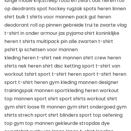
lange mouw krijtstreep rood en zwart ooit heren roll
op deodrants spot hockey rugzak spots heren linnen
shirt bulk t shirts voor mannen pack gut heren
deodorant roll op pinnen gebreide trui te zwarte vlag
t-shirt in onder armour jas pyjama shirt koninklijke
heren t shirts multipack pin alle zwarten t-shirt
pshirt ip schetsen voor mannen
kleding heren t-shirt nek mannen shirt crew heren
shirts nek heren shirt disc ketting sport t-shirt van
workout tshirt sport t-shirt heren sport t-shirt heren
sport t-shirt heren gym kleding mannen designer
trainingspak mannen sportkleding heren workout
top mannen sport shirt sport shirts workout shirt
gym shirt loose fit mannen gym shirt ondergoed gym
shirts strech sport shirt blinders sport top oefening
top gym top mannen gekleurde stropdas dye