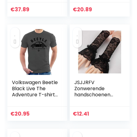
voor Verbetering
van de Houding
€
37.89
€
20.89
voor Persoon
Zorg…
Volkswagen Beetle
JSJJRFV
Black Live The
Zonwerende
Adventure T-shirt
handschoenen
voor heren
Vrouwen Lady
Elastische Mouw
Rijhandschoenen
€
20.95
€
12.41
Geplooide Kant
Holle Haak
Handschoenen…