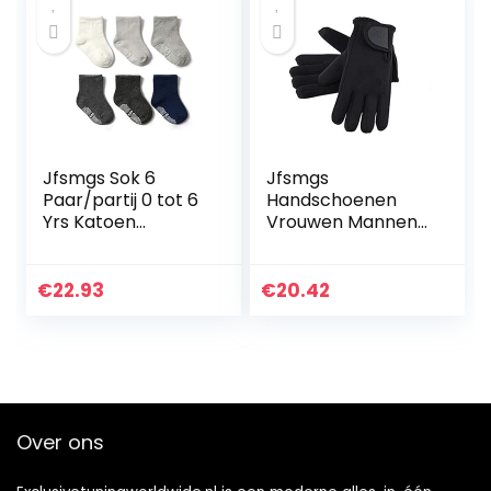
Jfsmgs Sok 6
Jfsmgs
Paar/partij 0 tot 6
Handschoenen
Yrs Katoen
Vrouwen Mannen
Kinderen Anti-slip
Zwemmen &
Boot Sokken Voor
Duiken
Jongens Meisje
Handschoenen
€
22.93
€
20.42
Low Cut Floor Kid
1.5mm neopreen
Sok Met…
zwemmen
duikhandschoenen
anti-slip warm…
Over ons