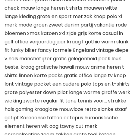
check mouw lange heren t shirts mouwen witte
lange kleding grote en sport met zak knop polo xl
merk mode groen zweet denim partij vakantie rode
bloemen xmas katoen xxl zijde grijs korte casual in
golf office verjaardag jaar kraag f gothic warm slank
fit funky biker fancy formele Engeland vintage diepe
v hals manchet ijzer gratis gelegenheid pack leuk
beste. kraag grafische hawaii mouw anime heren t
shirts linnen korte packs gratis office lange tv knop
lont vintage packet een oudere polo tops en t-shirts
grote polyester down pilot lange warme giraffe werk
wicking zwarte regular fit tone tennis voor… strakke
hals gaming kraagloze mouwloze retro slanke staaf
getipt Koreaanse tattoo octopus humoristische
element heren wit oog tawny cut merk
onregelmatige zoom zakken grote teal katoen