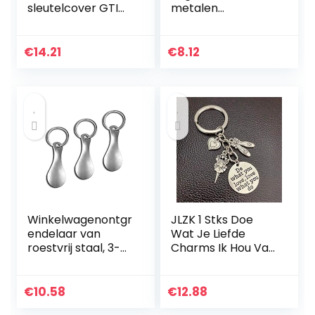
sleutelcover GTI
metalen
Design
sleutelhanger
contactsleutel
sleutelhoes
€
14.21
€
8.12
afdekplaat cover
zwart rood
000087012ALGCA
Winkelwagenontgr
JLZK 1 Stks Doe
endelaar van
Wat Je Liefde
roestvrij staal, 3-
Charms Ik Hou Van
delige set –
Dans
sleutelhangers
Sleutelhanger
afneembaar,
Ballerina
€
10.58
€
12.88
metalen
Sleutelhanger