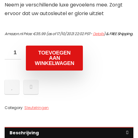
Neem je verschillende luxe gevoelens mee. Zorgt
ervoor dat uw autosleutel er glorie uitziet
Amazon.nl Price:
€
35.99
(as of 17/10/2021 22:02 PST-
Details
)
&
FREE Shipping
.
TOEVOEGEN
AAN
WINKELWAGEN
Category:
Sleutelringen
Beschrijving