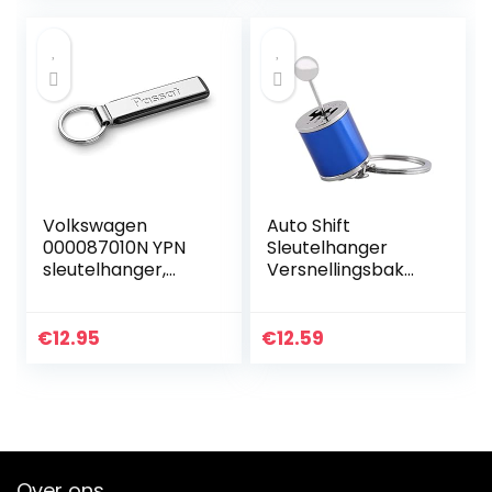
boodschappensch
Ballet Geschenken
ip…
Voor Vrouwen
Meisje Dancer
Volkswagen
Auto Shift
000087010N YPN
Sleutelhanger
sleutelhanger,
Versnellingsbak
zilver
Sleutelhanger
Versnellingspook
Sleutelhanger
€
12.95
€
12.59
Shifter
Sleutelhanger…
Over ons