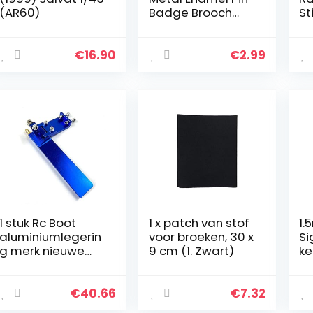
(AR60)
Badge Brooch
St
Winged Wheel
Bo
(Wheel with
Zi
Wings) Bike Plane
Vi
€
16.90
€
2.99
Car Scooter
De
Al
1 stuk Rc Boot
1 x patch van stof
1.
aluminiumlegerin
voor broeken, 30 x
Si
g merk nieuwe
9 cm (1. Zwart)
ke
hete 75 mm 95
Ad
mm metaal
Au
zuigwater roer
Si
€
40.66
€
7.32
voor
ke