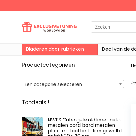
Search
for:
Bladeren door rubrieken
Deal van de d
Productcategorieën
H
Re
Een categorie selecteren
Topdeals!!
NWFS Cuba gele oldtimer auto
metalen bord bord metalen
plaat metaal tin teken gewelfd