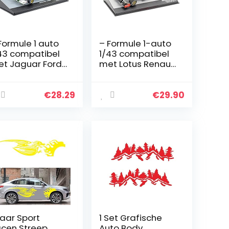
Formule 1 auto
– Formule 1-auto
43 compatibel
1/43 compatibel
t Jaguar Ford
met Lotus Renault
sworth R2# 19
R31# 9 Italië GP
azilië GP 2001
2011 BRUNO SENNA
CIANO BURTI
(726)
€
28.29
€
29.90
27)
Paar Sport
1 Set Grafische
cen Streep
Auto Body