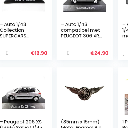
– Auto 1/43
– Auto 1/43
– 
Collection
compatibel met
1/
SUPERCARS
PEUGEOT 306 XRD
me
Compatibel met
1998 (AQV21)
Co
Audi R8 V10
Br
Coupé 2019 (S63)
LU
€
12.90
€
24.90
(7
– Peugeot 206 XS
(35mm x 15mm)
1 
(1999) Salvat 1/43
Metal Enamel Pin
Ra