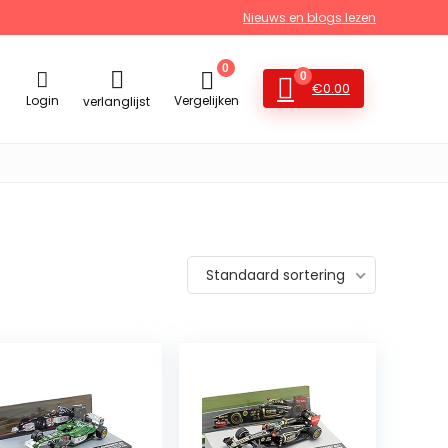
Nieuws en blogs lezen
0
0
€
0.00
Login
Vergelijken
verlanglijst
Standaard sortering