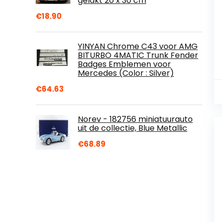
gelakt 20 x 30 cm
€
18.90
YINYAN Chrome C43 voor AMG
BITURBO 4MATIC Trunk Fender
Badges Emblemen voor
Mercedes (Color : Silver)
€
64.63
Norev - 182756 miniatuurauto
uit de collectie, Blue Metallic
€
68.89