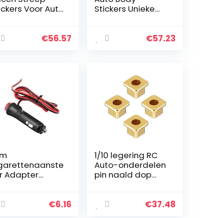
ickers Voor Auto
Stickers Unieke
dy Deur
Pine Tree Forest
jstripe Grafische
Sport
nyl Decals
Bumpersticker
€
56.57
€
57.23
coratie Voor
Auto Body Decals
le Auto’s Suv…
Universal Side
Rok…
5m
1/10 legering RC
garettenaanste
Auto-onderdelen
r Adapter
pin naald dop
apter Extender
wenselijk
to Mannelijke
garettenaanste
€
6.16
€
37.48
r Verlengkabel