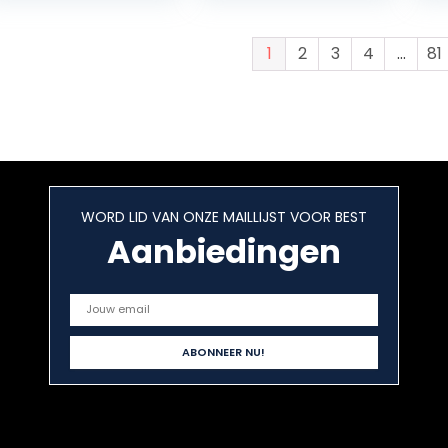
afstandsbedienin
m
g Rc boten CNC…
ui
Ze
1
2
3
4
…
81
2
WORD LID VAN ONZE MAILLIJST VOOR BEST
Aanbiedingen