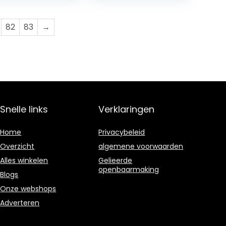
et Aan-
tschakelaar
keringknop 12V
82
83
→
4V
Snelle links
Verklaringen
Home
Privacybeleid
Overzicht
algemene voorwaarden
Alles winkelen
Gelieerde
openbaarmaking
Blogs
Onze webshops
Adverteren