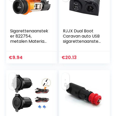
Sigarettenaanstek
RJJX Dual Boot
er 822754,
Caravan auto USB
metalen Materiaal
sigarettenaanstek
12 V
er splitter 12V
Sigarettenaanstek
Charger Adapter
er Lader Adapter
(Color Name :
€
9.94
€
20.13
Fit Voor
Black)
206308406607
1007