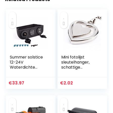
Summer solstice
Mini fotolijst
12-24V
sleutelhanger,
Waterdichte
schattige
Marine DC 12V
draagbare
Power Socket +
lichtgewicht
DC Digital Volt +
metalen duurzame
€
33.97
€
2.02
Dual USB-
fotolijst
aansluitingen Drie
sleutelhanger
Gaten Tent…
houder, voor…