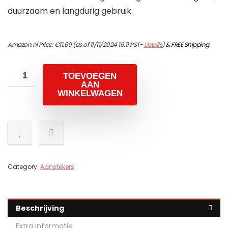
duurzaam en langdurig gebruik.
Amazon.nl Price:
€
11.69
(as of 11/11/2024 16:11 PST-
Details
)
&
FREE Shipping
.
TOEVOEGEN
AAN
WINKELWAGEN
Category:
Aanstekers
Beschrijving
Extra informatie