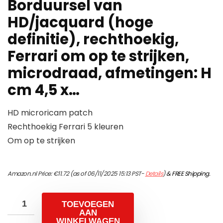
Borduursel van
HD/jacquard (hoge
definitie), rechthoekig,
Ferrari om op te strijken,
microdraad, afmetingen: H
cm 4,5 x…
HD microricam patch
Rechthoekig Ferrari 5 kleuren
Om op te strijken
Amazon.nl Price:
€
11.72
(as of 06/11/2025 15:13 PST-
Details
)
&
FREE Shipping
.
TOEVOEGEN
AAN
WINKELWAGEN