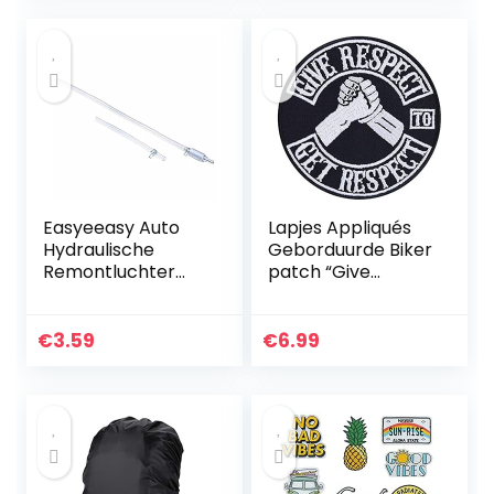
Easyeeasy Auto
Lapjes Appliqués
Hydraulische
Geborduurde Biker
Remontluchter
patch “Give
Koppelingsgereed
respect, to get
schap Aluminium +
respect” Patch om
Rubber
op te strijken |
€
3.59
€
6.99
Vervanging
Jeans
Adapter Slangkit
lapje/Motorfiets
Oliepomp…
patch Applicatie
voor leer en
motoraccessoires
| 90x90mm