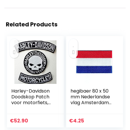
Related Products
Harley-Davidson
hegibaer 80 x 50
Doodskop Patch
mm Nederlandse
voor motorfiets,
vlag Amsterdam
doodskop, groot,
patch patch
zilverkleurig, 3
opstrijkbare 1000 X
stuks
€
52.90
€
4.25