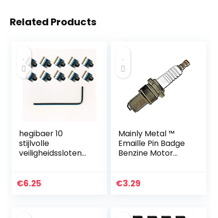
Related Products
hegibaer 10
Mainly Metal ™
stijlvolle
Emaille Pin Badge
veiligheidssloten
Benzine Motor
(mini) pinsaver
Bougie Auto
voor metalen
Motorfiets Scooter
button pin
(45mm) Broche
€
6.25
€
3.29
pinstekker, Metaal