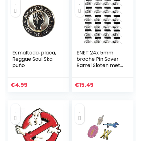
Esmaltada, placa,
ENET 24x 5mm
Reggae Soul Ska
broche Pin Saver
puño
Barrel Sloten met
inbussleutel – fiets
scooter rally
badge
€
4.99
€
15.49