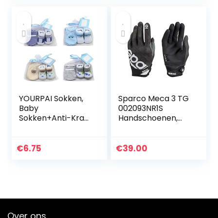
Jurk…
YOURPAI Sokken,
Sparco Meca 3 TG
Baby
002093NR1S
Sokken+Anti-Kras
Handschoenen,
Handschoenen Set
maat S,
voor Baby
zwart,Zwart
Jongens Zuigeling
€
6.75
€
39.00
0-6 Maanden
Pasgeboren
Geschenken
Over ons