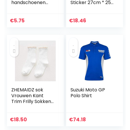
handschoenen
Sticker 27cm * 25
Gothic Punk Mesh
cm Creatieve Auto
wanten vingerloze
Sticker Kit Cube
halve vinger
AdeSIVI BICI
€
5.75
€
18.46
handschoenen
Stickers voor Fiets
Cosplay kostuum…
MTB BDC…
ZHEMAIDZ sok
Suzuki Moto GP
Vrouwen Kant
Polo Shirt
Trim Frilly Sokken
Vintage Ruffle Sla
Leuke Kawaii Effen
Kleur Katoen
€
18.50
€
74.18
Casual Dames