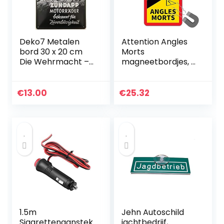
Deko7 Metalen
Attention Angles
bord 30 x 20 cm
Morts
Die Wehrmacht –
magneetbordjes, 3
Zündapp
stuks, 25 x 17 cm,
motorfietsen
magneet, voor bus
en caravan,
€
13.00
€
25.32
waarschuwingsbor
d, Frankrijk…
1.5m
Jehn Autoschild
Sigarettenaanstek
jachtbedrijf,