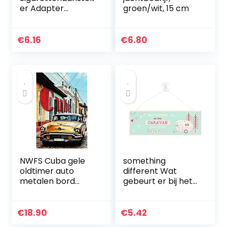
er Adapter
groen/wit, 15 cm
Adapter Extender
Auto Mannelijke
Sigarettenaanstek
€
6.16
€
6.80
er Verlengkabel
met Aan-
uitschakelaar
Zekeringknop 12V
24V
NWFS Cuba gele
something
oldtimer auto
different Wat
metalen bord
gebeurt er bij het
bord metalen
Caravan Window
plaat metaal tin
Sign
teken gewelfd
€
18.90
€
5.42
gelakt 20 x 30 cm