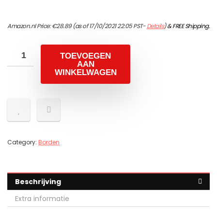
Amazon.nl Price:
€
28.89
(as of 17/10/2021 22:05 PST-
Details
)
&
FREE Shipping
.
TOEVOEGEN
AAN
WINKELWAGEN
Category:
Borden
Beschrijving
Extra informatie