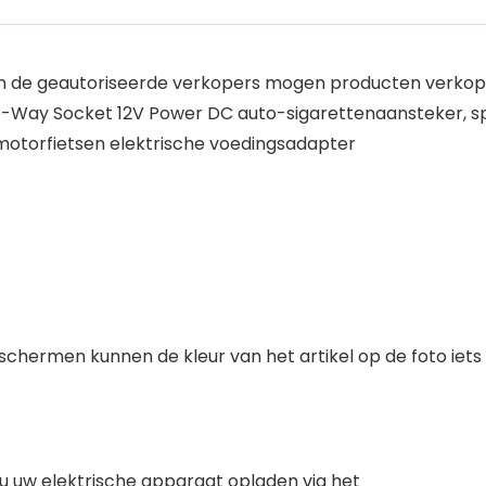
lleen de geautoriseerde verkopers mogen producten verko
o-Way Socket 12V Power DC auto-sigarettenaansteker, sp
 motorfietsen elektrische voedingsadapter
 schermen kunnen de kleur van het artikel op de foto iet
t u uw elektrische apparaat opladen via het