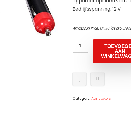
apparaat opladen via he
Bedrijfsspanning: 12 V
Amazon.nl Price:
€
4.36
(as of 05/11/2
TOEVOEG
AAN
WINKELWA
Category:
Aanstekers