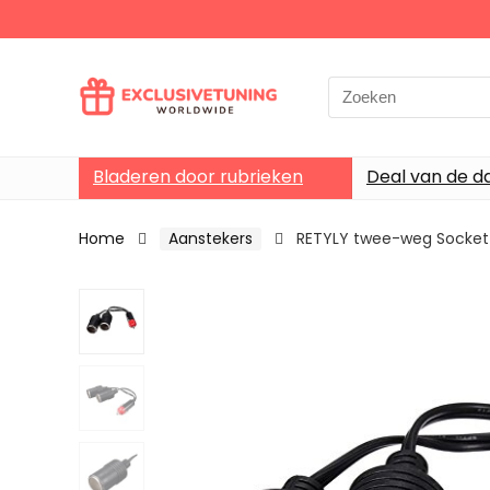
Search
for:
Bladeren door rubrieken
Deal van de d
Home
Aanstekers
RETYLY twee-weg Socket 1