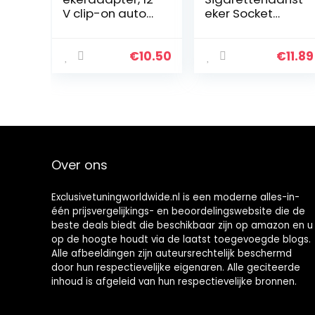
V clip-on auto
eker Socket
sigarettenaanst
Adapter Auto
eker
Sigarettenaanst
stopcontact
eker Splitter
€
10.50
€
11.89
aansteker
Adapter Power
reislader
Charger Poort
voor…
Over ons
Exclusivetuningworldwide.nl is een moderne alles-in-
één prijsvergelijkings- en beoordelingswebsite die de
beste deals biedt die beschikbaar zijn op amazon en u
op de hoogte houdt via de laatst toegevoegde blogs.
Alle afbeeldingen zijn auteursrechtelijk beschermd
door hun respectievelijke eigenaren. Alle geciteerde
inhoud is afgeleid van hun respectievelijke bronnen.