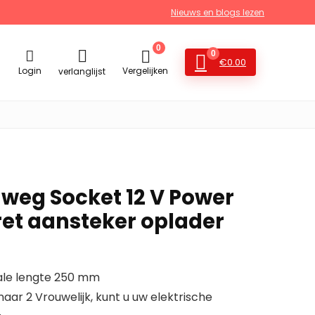
Nieuws en blogs lezen
0
0
€
0.00
Login
Vergelijken
verlanglijst
weg Socket 12 V Power
ret aansteker oplader
tale lengte 250 mm
naar 2 Vrouwelijk, kunt u uw elektrische