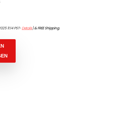
t
025 11:14 PST-
Details
)
&
FREE Shipping
.
EN
GEN