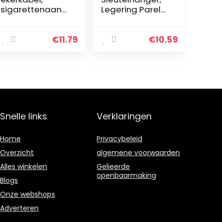
sigarettenaanst
Legering Parel
ekerkabel 12‑24V
Sleutelhanger,
10A ABS
voor Tas
Draagbaar voor
Mobiele
€
11.79
€
10.59
vrachtwagen
Telefoon
voor RV voor
boten voor…
Snelle links
Verklaringen
Home
Privacybeleid
Overzicht
algemene voorwaarden
Alles winkelen
Gelieerde
openbaarmaking
Blogs
Onze webshops
Adverteren