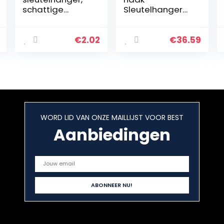
schattige
Sleutelhanger
draagbare
Duurzame
lichtgewicht
karabijnhaakhou
metalen
der Sterke
€
2.02
€
36.59
duurzame
duiksleutelhang
fotolijst
er Lichtgewicht
sleutelhanger
voor…
houder, voor…
WORD LID VAN ONZE MAILLIJST VOOR BEST
Aanbiedingen