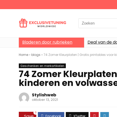
Search
for:
Bladeren door rubrieken
Deal van de d
Home
»
blogs
»
74 Zomer Kleurplaten | Gratis printables voor
Geschenken en merkartikelen
74 Zomer Kleurplaten 
kinderen en volwass
Stylishweb
oktober 13, 2021
0
Save