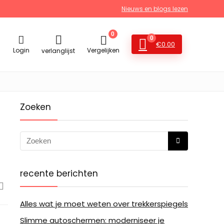
Nieuws en blogs lezen
0
0
€
0.00
Login
Vergelijken
verlanglijst
Zoeken
recente berichten
Alles wat je moet weten over trekkerspiegels
Slimme autoschermen: moderniseer je