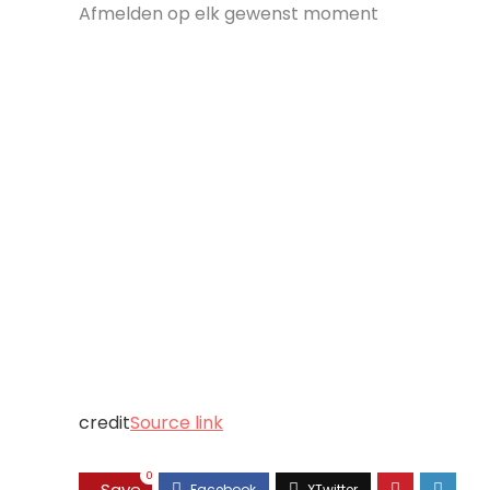
Afmelden op elk gewenst moment
credit
Source link
0
Save