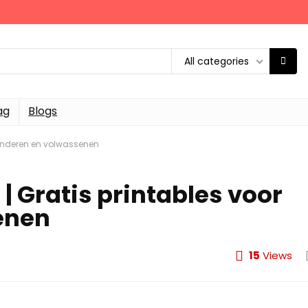
All categories
ag
Blogs
 kinderen en volwassenen
| Gratis printables voor
enen
15
Views